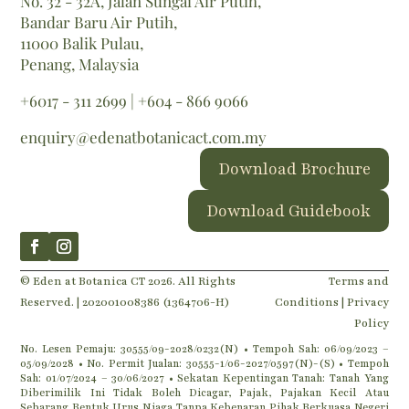
No. 32 - 32A, Jalan Sungai Air Putih,
Bandar Baru Air Putih,
11000 Balik Pulau,
Penang, Malaysia
+6017 - 311 2699
|
+604 - 866 9066
enquiry@edenatbotanicact.com.my
Download Brochure
Download Guidebook
© Eden at Botanica CT 2026. All Rights
Terms and
Reserved. | 202001008386 (1364706-H)
Conditions |
Privacy
Policy
No. Lesen Pemaju: 30555/09-2028/0232(N) • Tempoh Sah: 06/09/2023 –
05/09/2028 • No. Permit Jualan: 30555-1/06-2027/0597(N)-(S) • Tempoh
Sah: 01/07/2024 – 30/06/2027 • Sekatan Kepentingan Tanah: Tanah Yang
Diberimilik Ini Tidak Boleh Dicagar, Pajak, Pajakan Kecil Atau
Sebarang Bentuk Urus Niaga Tanpa Kebenaran Pihak Berkuasa Negeri